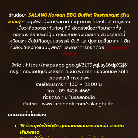
ร้านต่อมา
SALANG Korean BBQ Buffet Restaurant (ร้าน
ซาลัง)
ร้านบุฟเฟ่ต์ปิ้งย่างราคาดี ในคุณภาพที่ต้องโดน! มาดูเรื่อง
เนื้อวากิวของเรากันก่อน ที่นี่ ส่งตรงเนื้อวากิวมาจากทั้ง
ออสเตรเลีย และญี่ปุ่น ดังนั้นหายห่วงได้เลยค่ะ ส่วนรสชาตินี่
เหมือนเหาะขึ้นไปกินอยู่บนสวรรค์ มันดี และนุ่มละมุนลิ้นมากๆ ! อีก
ทั้งยังมีให้สั่งทั้งแบบบุฟเฟ่ต์ และอาลาคาร์ทอีกด้วย
ร้านบุฟเฟ่ต์
เนื้อย่าง
พิกัด : https://maps.app.goo.gl/3LT9yqLayE6dpX2j8
ที่อยู่ : คอนโดปทุมวันรีสอร์ท ถนนถ.พญาไท แขวงถนนพญาไท
เขตราชเทวี กรุงเทพฯ
ร้านเปิดบริการ : 11.30 – 22.00 น.
โทร : 09-3426-4669
ที่จอดรถ : มี ในซอยคอนโด
เว็บไซต์ : www.facebook.com/salangbuffet
บทความที่เกี่ยวข้อง
15 ร้านบุฟเฟ่ต์ซีฟู้ด สุดยอดทะเลเผาทองหล่อ สายกิน
ห้ามพลาด