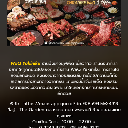
WaQ Yakiniku
ร้านปิ้งย่างบุฟเฟ่ต์ เนื้อวากิว ร้านต่อมาที่เรา
อยากให้ทุกคนได้ไปลองกัน คือร้าน WaQ Yakiniku ทางร้านได้
สั่งเนื้อทั้งหมด ส่งตรงมาจากออสเตรเลีย ที่เด็ดไปกว่านั้นก็คือ
สไตล์การปิ้งย่างที่ต่างจากที่อื่น แถมยังมีน้ำจิ้มรสเด็ด ส่งเสริม
รสชาติของเนื้อวากิวโดยเฉพาะ มาให้เลือกอีกมากมายหลายแบบ
อีกด้วย
พิกัด : https://maps.app.goo.gl/druEKBa9ELMvX4918
ที่อยู่ : The Garden คลองเตย ถนน พระรามที่ 3 เขตคลองเตย
กรุงเทพฯ
ร้านเปิดบริการ : 10.00 – 22.00 น.
โทร : 0-2249-3723 , 08-5486-9222