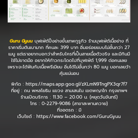
Guru Gyuu
บุฟเฟ่ต์ปิ้งย่างขั้นเทพกูรูกิว ร้านบุฟเฟ่ต์เนื้อย่าง ที่
ราคาเริ่มต้นเบามาก ที่คนละ 399 บาท อิ่มอร่อยแบบไม่อั้นกว่า 27
เมนู แต่เราอยากบอกว่าสำหรับใครที่เป็นสายเนื้อตัวจริง และมีกินมี
ใช้ไม่ขาดมือ อยากให้ก้าวกระโดดไปที่บุฟเฟ่ต์ 1,999 ต่อคนเลย
เพราะจะได้ฟินกับเนื้อพรีเมียม อิ่มได้ไม่อั้นกว่า 80 เมนู บอกเลยว้า
คุ้มแน่นอน
พิกัด : https://maps.app.goo.gl/zXLmN9TngPX3qr7f7
ที่อยู่ : ถน พหลโยธิน แขวง สามเสนใน เขตพญาไท กรุงเทพฯ
ร้านเปิดบริการ : 11.30 – 20.00 น. (หยุดวันจันทร์)
โทร : 0-2279-9086 (สาขาสะพานควาย)
ที่จอดรถ : มี
เว็บไซต์ : https://www.facebook.com/GuruGyuu