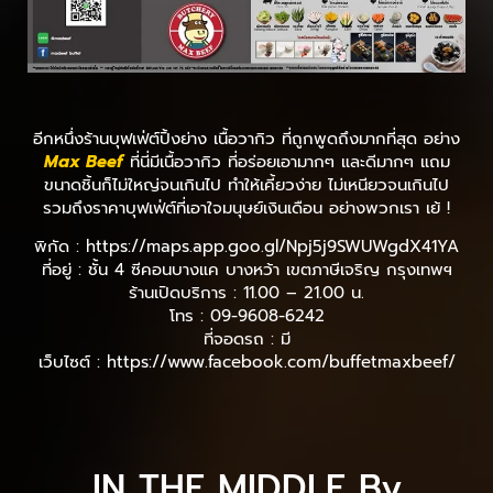
อีกหนึ่งร้านบุฟเฟ่ต์ปิ้งย่าง เนื้อวากิว ที่ถูกพูดถึงมากที่สุด อย่าง
Max Beef
ที่นี่มีเนื้อวากิว ที่อร่อยเอามากๆ และดีมากๆ แถม
ขนาดชิ้นก็ไม่ใหญ่จนเกินไป ทำให้เคี้ยวง่าย ไม่เหนียวจนเกินไป
รวมถึงราคาบุฟเฟ่ต์ที่เอาใจมนุษย์เงินเดือน อย่างพวกเรา เย้ !
พิกัด : https://maps.app.goo.gl/Npj5j9SWUWgdX41YA
ที่อยู่ : ชั้น 4 ซีคอนบางแค บางหว้า เขตภาษีเจริญ กรุงเทพฯ
ร้านเปิดบริการ : 11.00 – 21.00 น.
โทร : 09-9608-6242
ที่จอดรถ : มี
เว็บไซต์ : https://www.facebook.com/buffetmaxbeef/
IN THE MIDDLE By