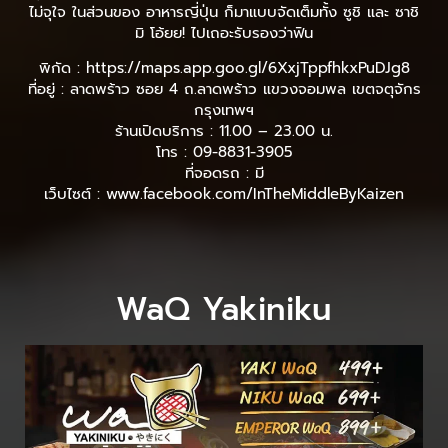
ไม่จุใจ ในส่วนของ อาหารญี่ปุ่น ก็มาแบบจัดเต็มทั้ง ซูชิ และ ซาชิ
มิ โอ้ยย! ไปเถอะรับรองว่าฟิน
พิกัด : https://maps.app.goo.gl/6XxjTppfhkxPuDJg8
ที่อยู่ : ลาดพร้าว ซอย 4 ถ.ลาดพร้าว แขวงจอมพล เขตจตุจักร
กรุงเทพฯ
ร้านเปิดบริการ : 11.00 – 23.00 น.
โทร : 09-8831-3905
ที่จอดรถ : มี
เว็บไซต์ : www.facebook.com/InTheMiddleByKaizen
WaQ Yakiniku