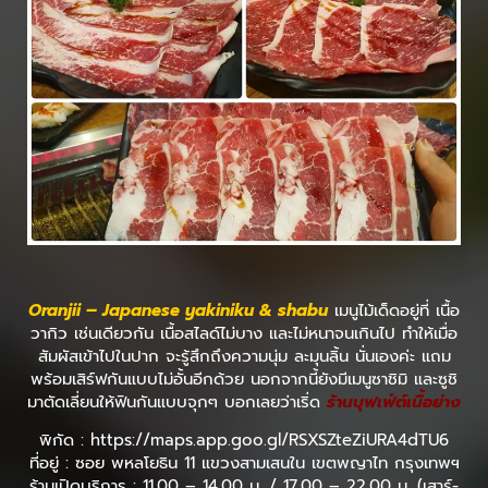
Oranjii – Japanese yakiniku & shabu
เมนูไม้เด็ดอยู่ที่ เนื้อ
วากิว เช่นเดียวกัน เนื้อสไลด์ไม่บาง และไม่หนาจนเกินไป ทำให้เมื่อ
สัมผัสเข้าไปในปาก จะรู้สึกถึงความนุ่ม ละมุนลิ้น นั่นเองค่ะ แถม
พร้อมเสิร์ฟกันแบบไม่อั้นอีกด้วย นอกจากนี้ยังมีเมนูซาชิมิ และซูชิ
มาตัดเลี่ยนให้ฟินกันแบบจุกๆ บอกเลยว่าเริ่ด
ร้านบุฟเฟ่ต์เนื้อย่าง
พิกัด : https://maps.app.goo.gl/RSXSZteZiURA4dTU6
ที่อยู่ : ซอย พหลโยธิน 11 แขวงสามเสนใน เขตพญาไท กรุงเทพฯ
ร้านเปิดบริการ : 11.00 – 14.00 น. / 17.00 – 22.00 น. (เสาร์-